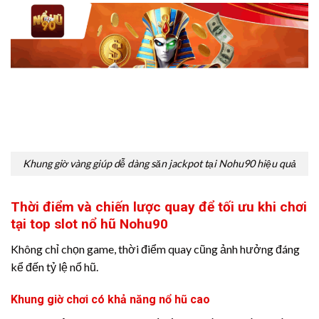
Khung giờ vàng giúp dễ dàng săn jackpot tại Nohu90 hiệu quả
Thời điểm và chiến lược quay để tối ưu khi chơi
tại top slot nổ hũ Nohu90
Không chỉ chọn game, thời điểm quay cũng ảnh hưởng đáng
kể đến tỷ lệ nổ hũ.
Khung giờ chơi có khả năng nổ hũ cao