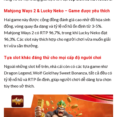
Mahjong Ways 2 & Lucky Neko – Game được yêu thích
Hai game này được cộng đồng đánh giá cao nhờ đồ họa sinh
động, vòng quay đa dạng và tỷ lệ nổ hũ ổn định từ 3-5%.
Mahjong Ways 2 có RTP 96,7%, trong khi Lucky Neko đạt
96,3%. Các slot này thích hợp cho người chơi vừa muốn giải
trí vừa săn thưởng.
Tựa slot khác đáng thử cho mọi cấp độ người chơi
Ngoài những slot kể trên, nhà cái còn có các tựa game như
Dragon Legend, Wolf Gold hay Sweet Bonanza, tất cả đều có
tỷ lệ nổ hũ và RTP ổn định, giúp người chơi dễ dàng lựa chọn
tùy theo sở thích.