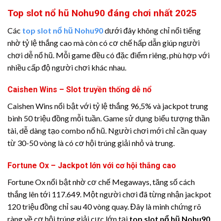
Top slot nổ hũ Nohu90 đáng chơi nhất 2025
Các
top slot nổ hũ Nohu90
dưới đây không chỉ nổi tiếng
nhờ tỷ lệ thắng cao mà còn có cơ chế hấp dẫn giúp người
chơi dễ nổ hũ. Mỗi game đều có đặc điểm riêng, phù hợp với
nhiều cấp độ người chơi khác nhau.
Caishen Wins – Slot truyền thống dễ nổ
Caishen Wins nổi bật với tỷ lệ thắng 96,5% và jackpot trung
bình 50 triệu đồng mỗi tuần. Game sử dụng biểu tượng thần
tài, dễ dàng tạo combo nổ hũ. Người chơi mới chỉ cần quay
từ 30-50 vòng là có cơ hội trúng giải nhỏ và trung.
Fortune Ox – Jackpot lớn với cơ hội thắng cao
Fortune Ox nổi bật nhờ cơ chế Megaways, tăng số cách
thắng lên tới 117.649. Một người chơi đã từng nhận jackpot
120 triệu đồng chỉ sau 40 vòng quay. Đây là minh chứng rõ
ràng về cơ hội trúng giải cực lớn tại
top slot nổ hũ Nohu90
.