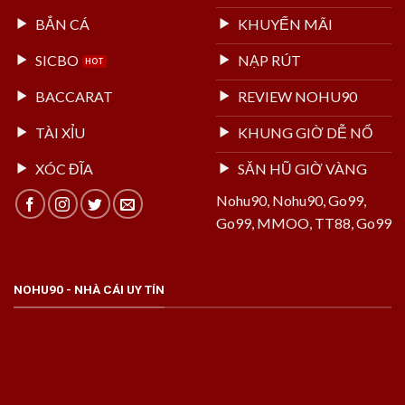
BẮN CÁ
KHUYẾN MÃI
SICBO
NẠP RÚT
BACCARAT
REVIEW NOHU90
TÀI XỈU
KHUNG GIỜ DỄ NỔ
XÓC ĐĨA
SĂN HŨ GIỜ VÀNG
Nohu90
,
Nohu90
,
Go99
,
Go99
,
MMOO
,
TT88
,
Go99
NOHU90 - NHÀ CÁI UY TÍN